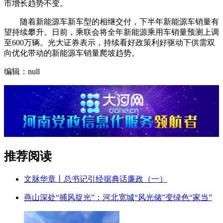
市增长趋势不变。
随着新能源车新车型的相继交付，下半年新能源车销量有
望持续攀升。日前，乘联会将全年新能源乘用车销量预测上调
至600万辆。光大证券表示，持续看好政策利好驱动下供需双
向优化带动的新能源车销量爬坡趋势。
编辑：null
推荐阅读
文脉华章丨总书记引经据典话廉政（一）
燕山深处“捕风捉光”：河北宽城“风光储”变绿色“家当”