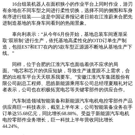
16台组装机器人在面积狭小的作业平台上同时作业，游刃
有余地在不同车型之间进行柔性切换，选择不同的侧围和车身
有序进行组装——这是中国证券报记者日前在江淮蔚来合肥先
进制造基地的车身车间看到的热闹景象。
辜向利表示：“从今年6月份开始，基地总装车间逐渐采
取‘双班制’进行生产，依托基地高柔性化的OTD订单生产制
造，包括ES7和ET7在内的5款车型正源源不断地从基地生产下
线。”
同样，位于合肥的江淮汽车也面临着供不应求的局
面。“电芯和芯片的供应短缺，导致生产速度跟不上需求，合
肥的出租车平台天天联系我要车。”安徽江淮汽车集团股份有
限公司副总工程师、思皓新能源乘用车公司总经理夏顺礼对记
者表示，公司也在积极拓宽电芯等关键零部件的供应合作。
汽车制造领域智能装备和新能源汽车电机电控零部件产品
供应商巨一科技表示，截至上半年末，公司智能装备业务在手
订单达55.68亿元，同比增长68.88%。受益于新能源汽车电机
电控零部件业务增长，巨一科技上半年营收同比增长
44.24%。