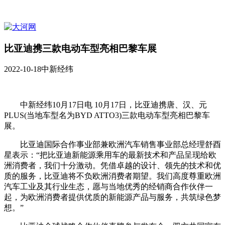
比亚迪携三款电动车型亮相巴黎车展
2022-10-18
中新经纬
中新经纬10月17日电 10月17日，比亚迪携唐、汉、元
PLUS(当地车型名为BYD ATTO3)三款电动车型亮相巴黎车
展。
比亚迪国际合作事业部兼欧洲汽车销售事业部总经理舒酉
星表示：“把比亚迪新能源乘用车的最新技术和产品呈现给欧
洲消费者，我们十分激动。凭借卓越的设计、领先的技术和优
质的服务，比亚迪将不负欧洲消费者期望。我们高度尊重欧洲
汽车工业及其行业生态，愿与当地优秀的经销商合作伙伴一
起，为欧洲消费者提供优质的新能源产品与服务，共筑绿色梦
想。”