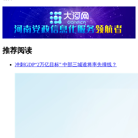
推荐阅读
冲刺GDP“2万亿目标” 中部三城谁将率先撞线？