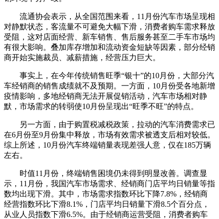
流通协会表示，从全国范围来看，11月份汽车市场呈现相
对静默状态，客流量不可避免大幅下滑，消费者购车需求释放
受阻，这对店面经营、新车销售、售后服务甚至二手车市场均
有很大影响。叠加库存增加和流动资金短缺等因素，部分经销
商开始实施裁员、减薪措施，经营压力巨大。
事实上，在今年传统销售旺季“银十”的10月份，大部分汽
车经销商的销售成绩就不及预期。一方面，10月份受各地新增
疫情影响，多地经销商无法开展促销活动，汽车市场相对静
默，市场需求的转弱使10月份呈现出“旺季不旺”的特点。
另一方面，由于购置税减税政策，拉动的汽车消费需求已
在6月份至9月份集中释放，市场有效需求被透支后相对较低。
综上所述，10月份汽车终端销量表现差强人意，仅在185万辆
左右。
时值11月份，终端销售困境仍未得到明显改善。调查显
示，11月份，我国汽车市场需求、经销商门店平均日销量等指
数均出现下滑。其中，市场需求指数环比下降7.8%，经销商
经营指数环比下滑8.1%，门店平均日销量下滑8.5个百分点，
从业人员指数下滑6.5%。由于经销商运营受阻，消费者购车