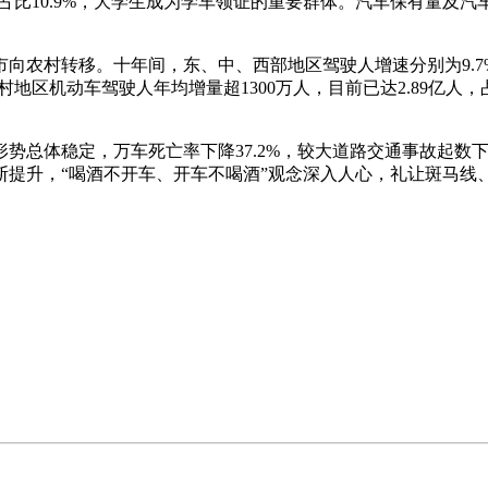
8万人，占比10.9%，大学生成为学车领证的重要群体。汽车保有量及
移。十年间，东、中、西部地区驾驶人增速分别为9.7%、10.
农村地区机动车驾驶人年均增量超1300万人，目前已达2.89亿人
稳定，万车死亡率下降37.2%，较大道路交通事故起数下降59
提升，“喝酒不开车、开车不喝酒”观念深入人心，礼让斑马线、