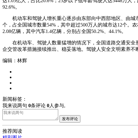
达1.03亿人，占比20.6%；25岁以下低年龄驾驶人达544
92.6%。
机动车和驾驶人增长重心逐步由东部向中西部地区、由城市向农村转
个，占全国城市数量54%，其中超过500万人的城市达12个。
2.08亿辆，其中汽车1.4亿辆，分别占全国50.2%、44.1%。
在机动车、驾驶人数量猛增的情况下，全国道路交通安全形势总体
企交管改革措施接续推出、稳妥落地。驾驶人安全文明素养不断
编辑：林辉
新闻标签：
我来说两句
0
条评论
0
人参与,
发布评论
推荐阅读