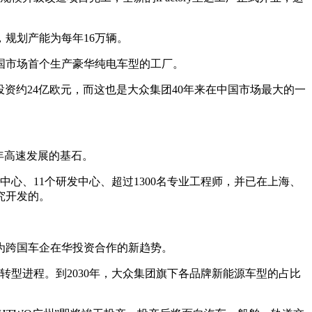
规划产能为每年16万辆。
国市场首个生产豪华纯电车型的工厂。
资约24亿欧元，而这也是大众集团40年来在中国市场最大的一
年高速发展的基石。
、11个研发中心、超过1300名专业工程师，并已在上海、
究开发的。
为跨国车企在华投资合作的新趋势。
转型进程。到2030年，大众集团旗下各品牌新能源车型的占比