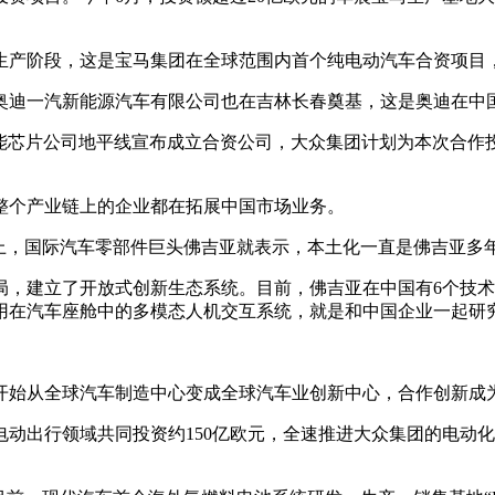
阶段，这是宝马集团在全球范围内首个纯电动汽车合资项目，
奥迪一汽新能源汽车有限公司也在吉林长春奠基，这是奥迪在中
能芯片公司地平线宣布成立合资公司，大众集团计划为本次合作投
个产业链上的企业都在拓展中国市场业务。
，国际汽车零部件巨头佛吉亚就表示，本土化一直是佛吉亚多
立了开放式创新生态系统。目前，佛吉亚在中国有6个技术中心
用在汽车座舱中的多模态人机交互系统，就是和中国企业一起研
始从全球汽车制造中心变成全球汽车业创新中心，合作创新成
动出行领域共同投资约150亿欧元，全速推进大众集团的电动化