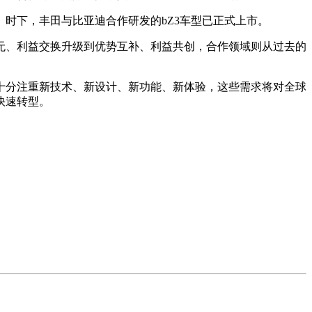
下，丰田与比亚迪合作研发的bZ3车型已正式上市。
、利益交换升级到优势互补、利益共创，合作领域则从过去的
分注重新技术、新设计、新功能、新体验，这些需求将对全球
快速转型。