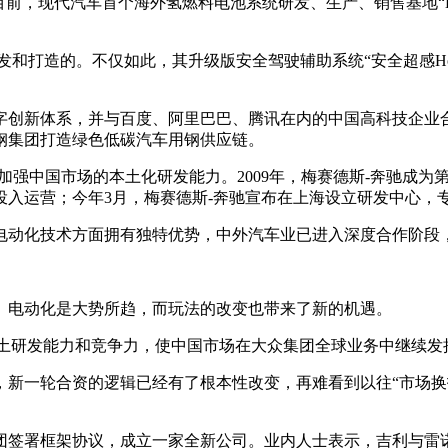
前，现代汽车首个海外氢燃料电池系统研发、生产、销售基地“H
发和打造的。不仅如此，其升级版安全驾驶辅助系统“安全超感Honda
创新体系，并与百度、阿里巴巴、腾讯在内的中国高科技企业合
钢集团打造绿色低碳汽车用钢供应链。
强中国市场的本土化研发能力。2009年，梅赛德斯-奔驰成为第
投入运营；今年3月，梅赛德斯-奔驰宣布在上海设立研发中心，
动化技术方面拥有独特优势，中外汽车业已进入深度合作阶段
电动化是大势所趋，而玩法的改变也带来了新的机遇。
本土研发能力和竞争力，使中国市场在大众集团全球业务中继续发
一轮合资的逻辑已经有了根本性改变，再难看到以往“市场换
签署框架协议，成立一家全新公司。业内人士表示，吉利与雷诺