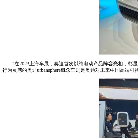
“在2023上海车展，奥迪首次以纯电动产品阵容亮相，彰显我们
行为灵感的奥迪urbansphere概念车则是奥迪对未来中国高端可持续出