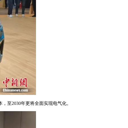
，至2030年更将全面实现电气化。