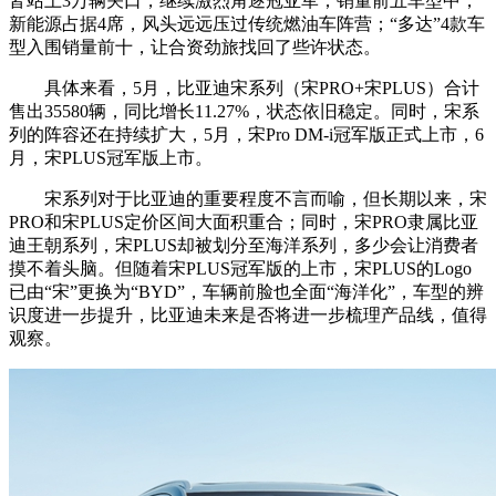
皆站上3万辆关口，继续激烈角逐冠亚军；销量前五车型中，
新能源占据4席，风头远远压过传统燃油车阵营；“多达”4款车
型入围销量前十，让合资劲旅找回了些许状态。
具体来看，5月，比亚迪宋系列（宋PRO+宋PLUS）合计
售出35580辆，同比增长11.27%，状态依旧稳定。同时，宋系
列的阵容还在持续扩大，5月，宋Pro DM-i冠军版正式上市，6
月，宋PLUS冠军版上市。
宋系列对于比亚迪的重要程度不言而喻，但长期以来，宋
PRO和宋PLUS定价区间大面积重合；同时，宋PRO隶属比亚
迪王朝系列，宋PLUS却被划分至海洋系列，多少会让消费者
摸不着头脑。但随着宋PLUS冠军版的上市，宋PLUS的Logo
已由“宋”更换为“BYD”，车辆前脸也全面“海洋化”，车型的辨
识度进一步提升，比亚迪未来是否将进一步梳理产品线，值得
观察。