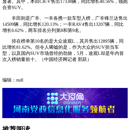
显著。其中，本田CR-V售出17338辆，同比增长40.56%，领跑
合资SUV。
丰田则是广丰、一丰各携一款车型入榜，广丰锋兰达售出
14509辆，同比增长120.13%；一丰RAV4售出13207辆，同比
增长6.62%，两车排名分列第8和第9名。
排在榜单第10名的是大众途观L，其共售出12895辆，同
比增长81.62%。但令人唏嘘的是，作为大众的SUV担当车
型，以及国内SUV市场曾经的劲旅，5月，途观L却是年内首
次入榜销量前十。（中国经济网记者 郭跃）
编辑：null
推荐阅读