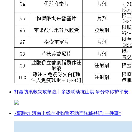
打赢防汛救灾攻坚战丨多级联动抗山洪 争分夺秒护平安
7事联办 河南上线企业购置不动产转移登记“一件事”