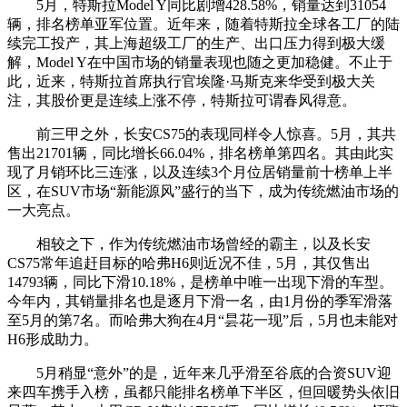
5月，特斯拉Model Y同比剧增428.58%，销量达到31054
辆，排名榜单亚军位置。近年来，随着特斯拉全球各工厂的陆
续完工投产，其上海超级工厂的生产、出口压力得到极大缓
解，Model Y在中国市场的销量表现也随之更加稳健。不止于
此，近来，特斯拉首席执行官埃隆·马斯克来华受到极大关
注，其股价更是连续上涨不停，特斯拉可谓春风得意。
前三甲之外，长安CS75的表现同样令人惊喜。5月，其共
售出21701辆，同比增长66.04%，排名榜单第四名。其由此实
现了月销环比三连涨，以及连续3个月位居销量前十榜单上半
区，在SUV市场“新能源风”盛行的当下，成为传统燃油市场的
一大亮点。
相较之下，作为传统燃油市场曾经的霸主，以及长安
CS75常年追赶目标的哈弗H6则近况不佳，5月，其仅售出
14793辆，同比下滑10.18%，是榜单中唯一出现下滑的车型。
今年内，其销量排名也是逐月下滑一名，由1月份的季军滑落
至5月的第7名。而哈弗大狗在4月“昙花一现”后，5月也未能对
H6形成助力。
5月稍显“意外”的是，近年来几乎滑至谷底的合资SUV迎
来四车携手入榜，虽都只能排名榜单下半区，但回暖势头依旧