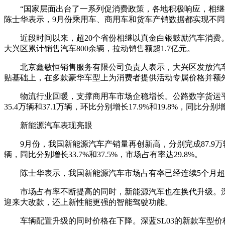
“国家层面出台了一系列促消费政策，各地积极响应，相继推
陈士华表示，9月份乘用车、商用车和货车产销数据都实现不同程
近段时间以来，超20个省份相继以真金白银鼓励汽车消费。
大兴区累计销售汽车800余辆，拉动销售额超1.7亿元。
北京鑫敏恒销售服务有限公司负责人表示，大兴区发放汽车消费
贴基础上，在多款豪华车型上为消费者提供活动专属价格并额
物流行业回暖，支撑商用车市场企稳增长。公路数字货运平台
35.4万辆和37.1万辆，环比分别增长17.9%和19.8%，同比分别增长
新能源汽车表现亮眼
9月份，我国新能源汽车产销量再创新高，分别完成87.9万辆和90
辆，同比分别增长33.7%和37.5%，市场占有率达29.8%。
陈士华表示，我国新能源汽车市场占有率已经连续5个月超过
市场占有率不断提高的同时，新能源汽车也在换代升级。深蓝S
迎来大改款，还上新性能更强的智能驾驶功能。
车辆配置升级的同时价格在下降。深蓝SL03的新款车型价格