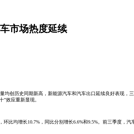
汽车市场热度延续
均创历史同期新高，新能源汽车和汽车出口延续良好表现，三
十”效应重新显现。
均增长10.7%，同比分别增长6.6%和9.5%。前三季度，汽车产销