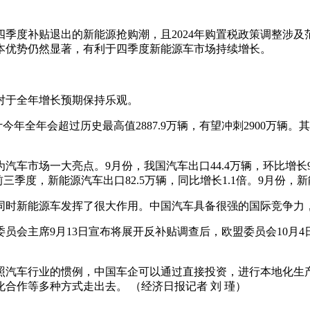
度补贴退出的新能源抢购潮，且2024年购置税政策调整涉及
本优势仍然显著，有利于四季度新能源车市场持续增长。
于全年增长预期保持乐观。
年全年会超过历史最高值2887.9万辆，有望冲刺2900万辆
场一大亮点。9月份，我国汽车出口44.4万辆，环比增长9%，
度，新能源汽车出口82.5万辆，同比增长1.1倍。9月份，新能
时新能源车发挥了很大作用。中国汽车具备很强的国际竞争力
会主席9月13日宣布将展开反补贴调查后，欧盟委员会10月4
汽车行业的惯例，中国车企可以通过直接投资，进行本地化生产
合作等多种方式走出去。 （经济日报记者 刘 瑾）