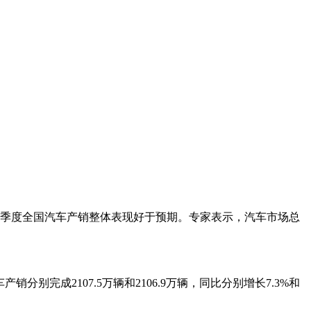
季度全国汽车产销整体表现好于预期。专家表示，汽车市场总
分别完成2107.5万辆和2106.9万辆，同比分别增长7.3%和