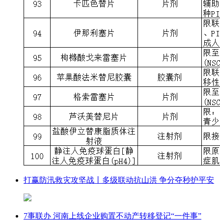
打赢防汛救灾攻坚战丨多级联动抗山洪 争分夺秒护平安
7事联办 河南上线企业购置不动产转移登记“一件事”