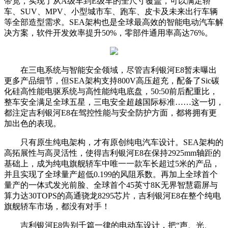
带宽，实现了从A级车到E级车的全尺寸覆盖，可以满足轿
车、SUV、MPV、小型城市车、跑车、皮卡及未来出行车辆
等全部造型需求。SEA架构也是全球最高效的智能电动汽车解
决方案，软件开发效率提升50%，零部件通用率高达76%。
在三电系统与智能安全领域，尽管吉利银河E8暂未曝出
更多产品细节，但SEA架构支持800V高压超充，配备了Sic碳
化硅高性能电驱系统与高性能纯电底盘，50:50前后配重比，
整车安全满足全球五星，三电安全超越国际标准……这一切，
都注定吉利银河E8在驾控性能与安全防护方面，都将拥有更
加出色的表现。
只有原生纯电架构，才有原创纯电汽车设计。SEA架构的
高拓展性与高灵活性，使得吉利银河E8在保持2925mm轴距的
基础上，成为纯电旗舰轿车中唯一一款车长超过5米的产品，
并且实现了全球量产超低0.199的风阻系数。再加上全球首个
量产的一体式发光前脸、全球首个45英寸8K无界智慧霸屏与
算力达30TOPS的高通骁龙8295芯片，吉利银河E8在整个纯电
旗舰轿车市场，都没有对手！
吉利银河E8告别千篇一律的电动车设计，把“声、光、