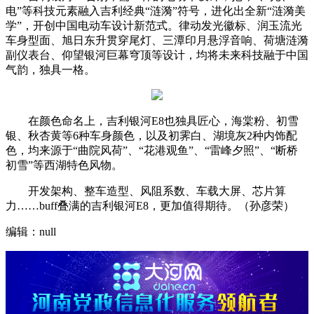
电”等科技元素融入吉利经典“涟漪”符号，进化出全新“涟漪美
学”，开创中国电动车设计新范式。律动发光徽标、润玉流光
车身型面、旭日东升贯穿尾灯、三潭印月悬浮音响、荷塘涟漪
副仪表台、仰望银河巨幕穹顶等设计，均将未来科技融于中国
气韵，独具一格。
在颜色命名上，吉利银河E8也独具匠心，海棠粉、初雪
银、秋杏黄等6种车身颜色，以及初霁白、湖境灰2种内饰配
色，均来源于“曲院风荷”、“花港观鱼”、“雷峰夕照”、“断桥
初雪”等西湖特色风物。
开发架构、整车造型、风阻系数、车载大屏、芯片算
力……buff叠满的吉利银河E8，更加值得期待。（孙彦荣）
编辑：null