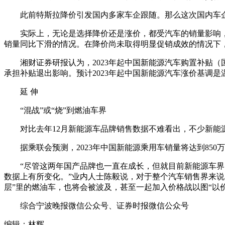
此前特斯拉降价引发国内多家车企跟随。那么这次国内车企
实际上，无论是选择降价还是涨价，都受汽车的销量影响，特斯
销量同比下滑的情况。在降价尚未取得明显促销成效的情况下
湘财证券研报认为，2023年起中国新能源汽车购置补贴（
承担补贴退出影响。预计2023年起中国新能源汽车涨价基调
延 伸
“混战”或“烧”到燃油车界
对比去年12月新能源车品牌销售数据不难看出，不少新能源
据乘联会预测，2023年中国新能源乘用车销量将达到850
“尽管这两年国产品牌也一直在成长，但就目前新能源车界的
数据上有所变化。”业内人士陈毅说，对于整个汽车销售界来说
层”里的燃油车，也将会被波及，甚至一起加入价格战以图“以
综合宁波晚报微信公众号、证券时报微信公众号
编辑：林辉