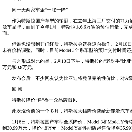
同一天两家车企“一涨一降”
作为特斯拉国产车型的销冠，在去年上海工厂交付的71万辆车中，
源车品牌，而到了今年1月，特斯拉以6.6万辆的预估销量，完成了
面。
但谁也没想到开门红后，特斯拉会选择逆向操作。2月10日，特
未有价格调整。同时，目前Model 3全系车型的预计交付时间还
与之形成对比的是，2月10日下午，特斯拉的“老对手”比亚迪举行
万元和0.8万元。
发布会后，不少网友认为比亚迪将凭借秦的性价比，对A级
回 顾
特斯拉降价“逼”得一众品牌跟风
此次涨价前的一个多月，特斯拉大幅降价曾给新能源汽车圈
1月6日，特斯拉国产车型全系降价，Model 3和Model Y价格
到30.99万元，降价4.8万元；Model Y高性能版起售价降至35.