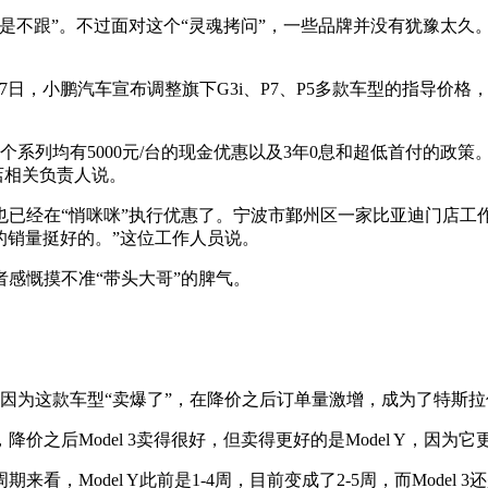
不跟”。不过面对这个“灵魂拷问”，一些品牌并没有犹豫太久
日，小鹏汽车宣布调整旗下G3i、P7、P5多款车型的指导价格，
列均有5000元/台的现金优惠以及3年0息和超低首付的政策
店相关负责人说。
在“悄咪咪”执行优惠了。宁波市鄞州区一家比亚迪门店工作人员
的销量挺好的。”这位工作人员说。
感慨摸不准“带头大哥”的脾气。
因为这款车型“卖爆了”，在降价之后订单量激增，成为了特斯拉
后Model 3卖得很好，但卖得更好的是Model Y，因为它
del Y此前是1-4周，目前变成了2-5周，而Model 3还是