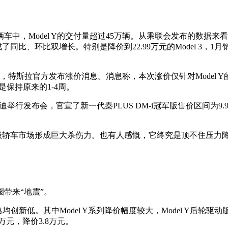
Model Y的交付量超过45万辆。从乘联会发布的数据来看，2
同比、环比双增长。特别是降价到22.99万元的Model 3，1
斯拉官方发布涨价消息。消息称，本次涨价仅针对Model Y的基
是保持原来的1-4周。
发布会，官宣了新一代秦PLUS DM-i冠军版售价区间为9.98
轿车市场形成巨大杀伤力。也有人感慨，它终究是顶不住压力
带来“地震”。
均创新低。其中Model Y系列降价幅度较大，Model Y后轮驱动版
99万元，降价3.8万元。