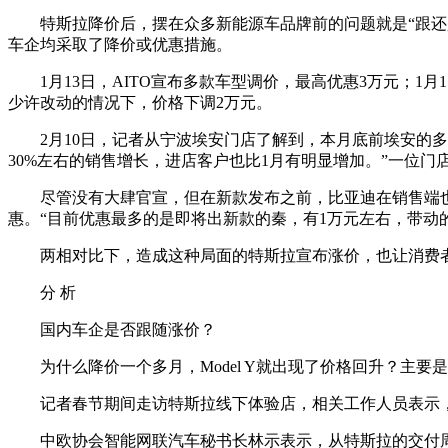
特斯拉降价后，摆在众多新能源车品牌前的问题就是“跟还是
车企均采取了降价或优惠措施。
1月13日，AITO宣布多款车型调价，最高优惠3万元；1月17
少许改动的情况下，价格下调2万元。
2月10日，记者从宁波埃安门店了解到，本月底前埃安的多个系
30%左右的销售增长，进店客户也比1月有明显增加。”一位门
尽管没有大肆官宣，但在新款发布之前，比亚迪在销售端也已经
惠。“目前优惠最多的是即将出新款的秦，有1万元左右，带动
两相对比下，造成这种局面的特斯拉宣布涨价，也让消费者
分 析
国内车企是否跟随涨价？
为什么降价一个多月，Model Y就出现了价格回升？主要是
记者春节期间走访特斯拉线下体验店，相关工作人员表示，降价之
中欧协会智能网联汽车秘书长林示表示，从特斯拉的交付周期来看，Mo