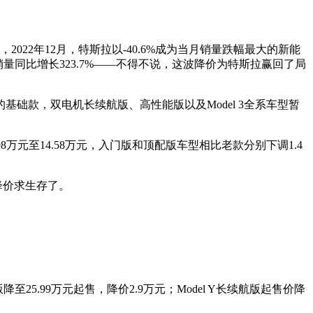
022年12月，特斯拉以-40.6%成为当月销量跌幅最大的新能
月销量同比增长323.7%——不得不说，这波降价为特斯拉赢回了局
础款，双电机长续航版、高性能版以及Model 3全系车型暂
万元至14.58万元，入门版和顶配版车型相比老款分别下调1.4
降价求生存了。
降至25.99万元起售，降价2.9万元；Model Y长续航版起售价降